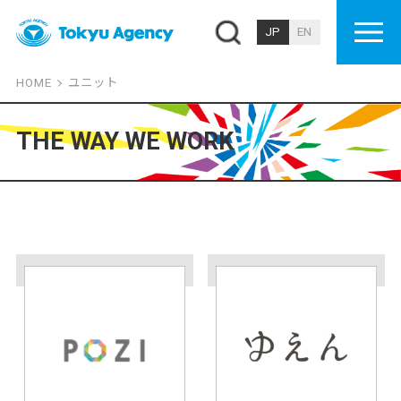
JP
EN
HOME
ユニット
THE WAY WE WORK