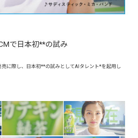
Mで日本初**の試み
に際し、日本初**の試みとしてAIタレント*を起用し