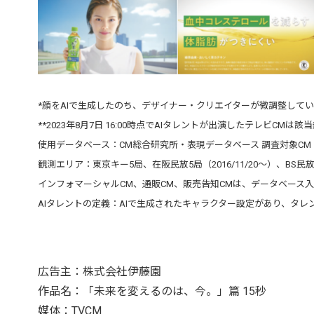
*顔をAIで生成したのち、デザイナー・クリエイターが微調整して
**2023年8月7日 16:00時点でAIタレントが出演したテレビCMは該
使用データベース：CM総合研究所・表現データベース 調査対象CM：1,
観測エリア：東京キー5局、在阪民放5局（2016/11/20〜）、BS民放5局
インフォマーシャルCM、通販CM、販売告知CMは、データベース
AIタレントの定義：AIで生成されたキャラクター設定があり、タレ
広告主：株式会社伊藤園
作品名：「未来を変えるのは、今。」篇 15秒
媒体：TVCM